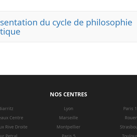
sentation du cycle de philosophie
tique
NOS CENTRES
Biarritz
Lyon
Paris 
eaux Centre
Marseille
Roue
x Rive Droite
Montpellier
Strasbo
ur Petral
Paris 5
Toulou