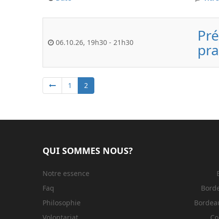
Pré
06.10.26
,
19h30
-
21h30
pra
1
2
QUI SOMMES NOUS?
Notre essence
Faq
Bord
Philosophie
Bordeau
Volontariat
Co