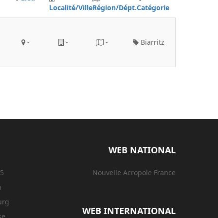
Localité/Ville
Région/Dépt.
Catégorie
-
-
-
Biarritz
WEB NATIONAL
15
Nouvelle Acropole France
n
urg
WEB INTERNATIONAL
se