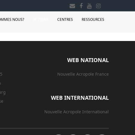
OMMES NOUS?
ACTIONS
CENTRES
RESSOURCES
WEB NATIONAL
15
Nouvelle Acropole France
n
urg
WEB INTERNATIONAL
se
Nouvelle Acropole International