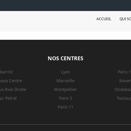
ACCUEIL
QUI S
NOS CENTRES
Biarritz
Lyon
Paris 
eaux Centre
Marseille
Roue
x Rive Droite
Montpellier
Strasbo
ur Petral
Paris 5
Toulou
Paris 11