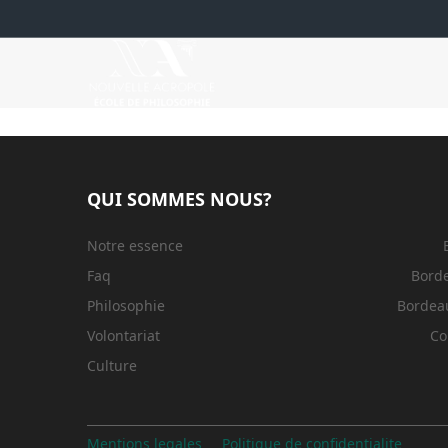
QUI SOMMES NOUS?
Notre essence
Faq
Bord
Philosophie
Bordeau
Volontariat
Co
Culture
Mentions legales
Politique de confidentialite