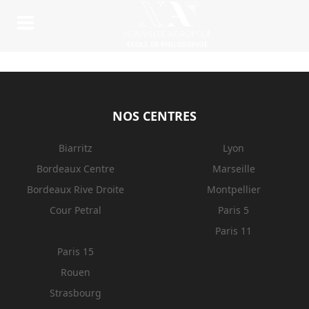
NOS CENTRES
Biarritz
Lyon
Bordeaux Centre
Marseille
Bordeaux Rive Droite
Montpellier
Cour Petral
Paris 5
Paris 11
Paris 15
Rouen
Strasbourg