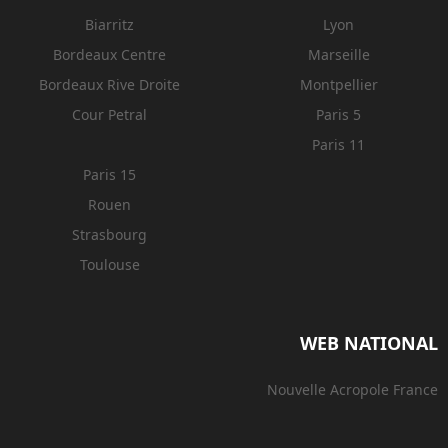
Biarritz
Lyon
Bordeaux Centre
Marseille
Bordeaux Rive Droite
Montpellier
Cour Petral
Paris 5
Paris 11
Paris 15
Rouen
Strasbourg
Toulouse
WEB NATIONAL
Nouvelle Acropole France