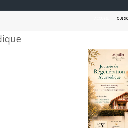
ACCUEIL
QUI S
dique
-