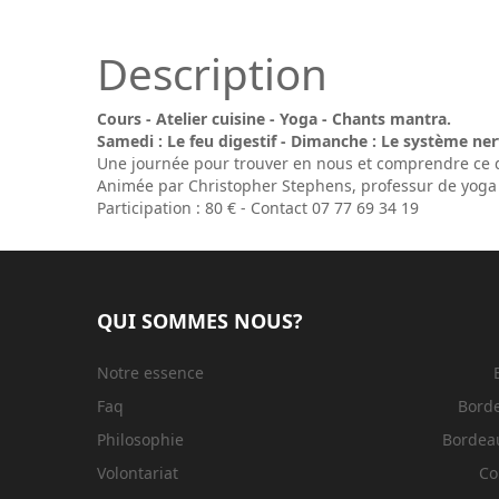
Description
Cours - Atelier cuisine - Yoga - Chants mantra.
Samedi : Le feu digestif - Dimanche : Le système ne
Une journée pour trouver en nous et comprendre ce qu
Animée par Christopher Stephens, professur de yoga 
Participation : 80 € - Contact 07 77 69 34 19
QUI SOMMES NOUS?
Notre essence
Faq
Bord
Philosophie
Bordeau
Volontariat
Co