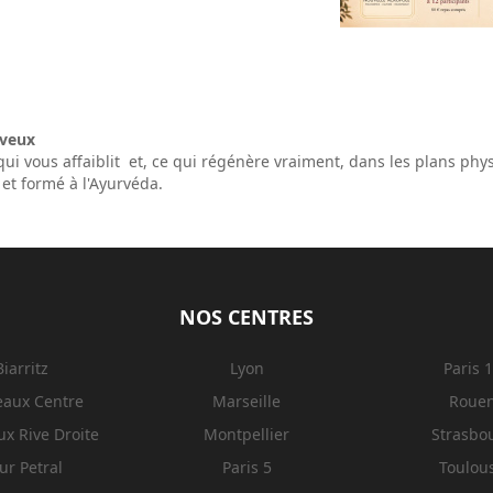
rveux
i vous affaiblit et, ce qui régénère vraiment, dans les plans phy
et formé à l'Ayurvéda.
NOS CENTRES
Biarritz
Lyon
Paris 
eaux Centre
Marseille
Roue
x Rive Droite
Montpellier
Strasbo
ur Petral
Paris 5
Toulou