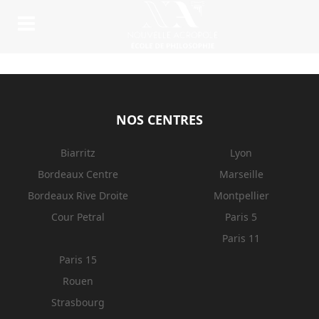
NOS CENTRES
Biarritz
Lyon
Bordeaux Centre
Marseille
Bordeaux Rive Droite
Montpellier
Cour Petral
Paris 5
Paris 11
Paris 15
Rouen
Strasbourg