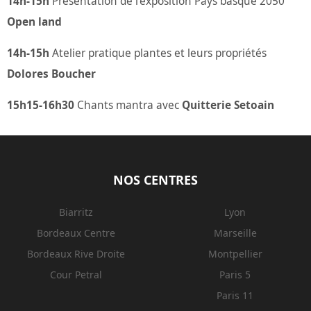
14h-15h
Présentation de l’exposition Pays basque 2050
Open land
14h-15h
Atelier pratique plantes et leurs propriétés
Dolores Boucher
15h15-16h30
Chants mantra avec
Quitterie Setoain
NOS CENTRES
Biarritz
Lyon
Bordeaux Centre
Marseille
Bordeaux Rive Droite
Montpellier
Cour Petral
Paris 5
Paris 11